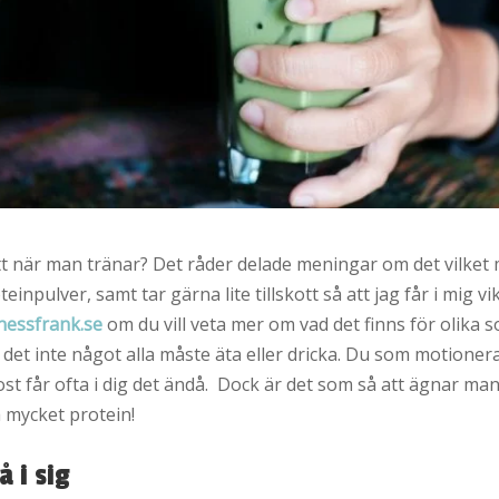
kott när man tränar? Det råder delade meningar om det vilket 
einpulver, samt tar gärna lite tillskott så att jag får i mig 
tnessfrank.se
om du vill veta mer om vad det finns för olika so
 det inte något alla måste äta eller dricka. Du som motioner
t får ofta i dig det ändå. Dock är det som så att ägnar man 
 mycket protein!
å i sig