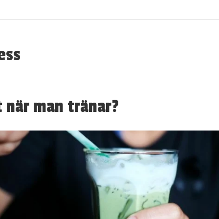
ess
t när man tränar?