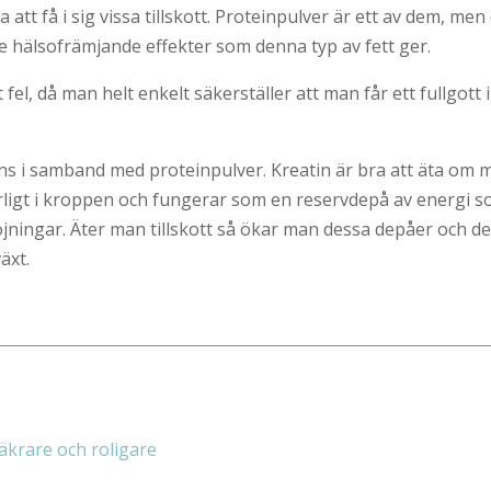
att få i sig vissa tillskott. Proteinpulver är ett av dem, men d
å de hälsofrämjande effekter som denna typ av fett ger.
 fel, då man helt enkelt säkerställer att man får ett fullgott 
 i samband med proteinpulver. Kreatin är bra att äta om man 
rligt i kroppen och fungerar som en reservdepå av energi s
jningar. Äter man tillskott så ökar man dessa depåer och det
äxt.
äkrare och roligare