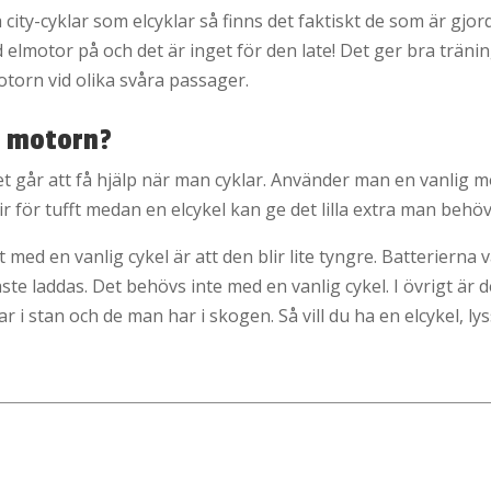
ity-cyklar som elcyklar så finns det faktiskt de som är gjord
elmotor på och det är inget för den late! Det ger bra träni
torn vid olika svåra passager.
a motorn?
det går att få hjälp när man cyklar. Använder man en vanlig 
lir för tufft medan en elcykel kan ge det lilla extra man beh
 med en vanlig cykel är att den blir lite tyngre. Batterierna
te laddas. Det behövs inte med en vanlig cykel. I övrigt är d
r i stan och de man har i skogen. Så vill du ha en elcykel, l