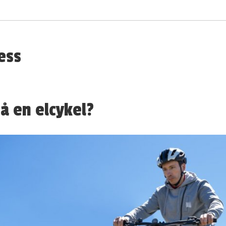
ess
å en elcykel?