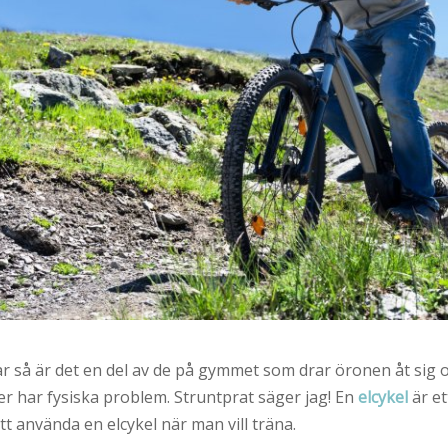
r så är det en del av de på gymmet som drar öronen åt sig o
ller har fysiska problem. Struntprat säger jag! En
elcykel
är et
 att använda en elcykel när man vill träna.