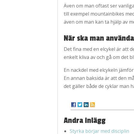
Även om man oftast ser vanliga c
till exempel mountainbikes med 
även om man kan ta hjälp av mo
När ska man använd
Det fina med en elcykel är att 
enkelt kliva av och gå om det b
En nackdel med elcykeln jämfört
En annan baksida är att den mås
det gäller både de cyklar man ha
Andra inlägg
Styrka börjar med disciplin