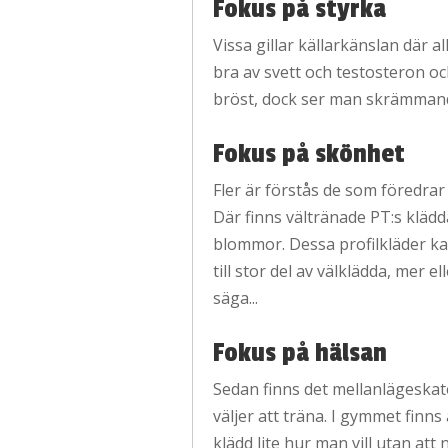
Fokus på styrka
Vissa gillar källarkänslan där al
bra av svett och testosteron och
bröst, dock ser man skrämmand
Fokus på skönhet
Fler är förstås de som föredrar
Där finns vältränade PT:s klädda
blommor. Dessa profilkläder kan
till stor del av välklädda, me
säga...
Fokus på hälsan
Sedan finns det mellanlägeskate
väljer att träna. I gymmet finn
klädd lite hur man vill utan att