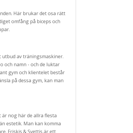
banden. Här brukar det osa rätt
gediget omfång på biceps och
ppar.
et utbud av träningsmaskiner.
o och namn - och de luktar
dant gym och klientelet består
känsla på dessa gym, kan man
är nog här de allra flesta
on än estetik. Man kan komma
e. Friskis & Svettis är ett