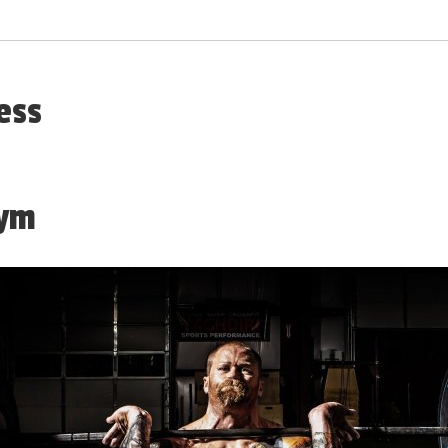
ess
gym