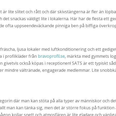
lt är lite slitet och rått och där skivstängerna är fler än löp
 det snackas väldigt lite i lokalerna. Här har de flesta ett 
e ofta uppseendeväckande pinniga ben på biffiga överkro
 fräscha, ljusa lokaler med luftkonditionering och ett gedig
 i profilkläder från
bravoprofil.se
, märkta med gymmets log
 givetvis också köpas i receptionen! SATS är ett typiskt så
r eller mindre vältränade, engagerade medlemmar. Lite snobb
gorin där man kan stöta på alla typer av människor och det 
s allt man kan tänka sig, men det är större fokus på funkti
 någon kollar snett och atmosfären är lite gladare och vänligar