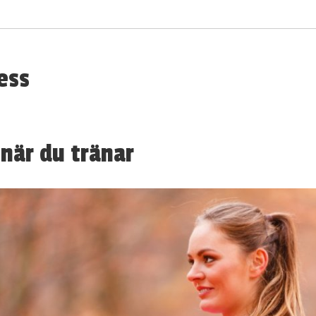
ess
när du tränar