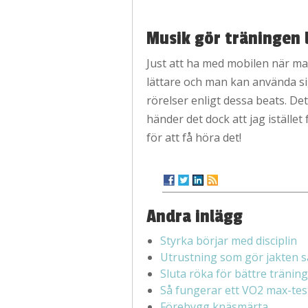
Musik gör träningen 
Just att ha med mobilen när man 
lättare och man kan använda sig
rörelser enligt dessa beats. De
händer det dock att jag istället 
för att få höra det!
Andra inlägg
Styrka börjar med disciplin
Utrustning som gör jakten s
Sluta röka för bättre träning
Så fungerar ett VO2 max-tes
Förebygg knäsmärta