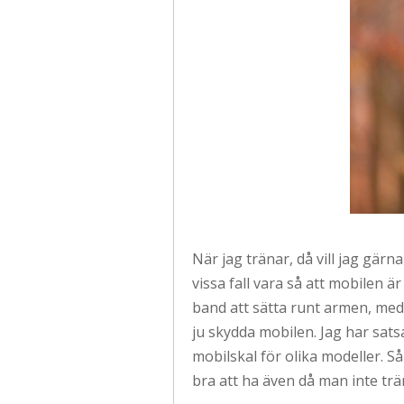
När jag tränar, då vill jag gärn
vissa fall vara så att mobilen 
band att sätta runt armen, med m
ju skydda mobilen. Jag har sats
mobilskal för olika modeller. S
bra att ha även då man inte träna