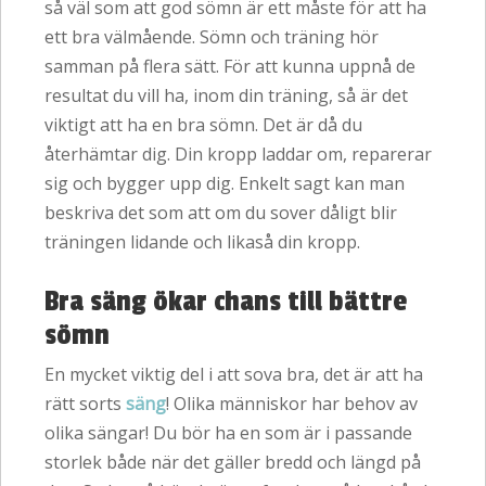
så väl som att god sömn är ett måste för att ha
ett bra välmående. Sömn och träning hör
samman på flera sätt. För att kunna uppnå de
resultat du vill ha, inom din träning, så är det
viktigt att ha en bra sömn. Det är då du
återhämtar dig. Din kropp laddar om, reparerar
sig och bygger upp dig. Enkelt sagt kan man
beskriva det som att om du sover dåligt blir
träningen lidande och likaså din kropp.
Bra säng ökar chans till bättre
sömn
En mycket viktig del i att sova bra, det är att ha
rätt sorts
säng
! Olika människor har behov av
olika sängar! Du bör ha en som är i passande
storlek både när det gäller bredd och längd på